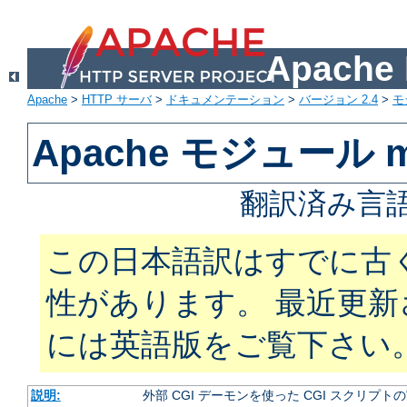
Apach
Apache
>
HTTP サーバ
>
ドキュメンテーション
>
バージョン 2.4
>
モ
Apache モジュール m
翻訳済み言語
この日本語訳はすでに古
性があります。 最近更
には英語版をご覧下さい
説明:
外部 CGI デーモンを使った CGI スクリプト