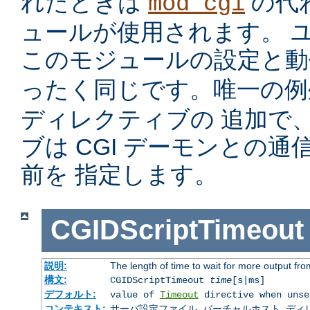
れたときは
の代
mod_cgi
ュールが使用されます。 
このモジュールの設定と
ったく同じです。唯一の
ディレクティブの 追加で
ブは CGI デーモンとの
前を 指定します。
CGIDScriptTimeout
説明:
The length of time to wait for more output f
構文:
CGIDScriptTimeout
time
[s|ms]
デフォルト:
value of
Timeout
directive when unse
コンテキスト:
サーバ設定ファイル, バーチャルホスト, ディレクトリ