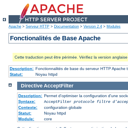
Apache
>
Serveur HTTP
>
Documentation
>
Version 2.4
>
Modules
Fonctionalités de Base Apache
Cette traduction peut être périmée. Vérifiez la version anglai
Description:
Fonctionnalités de base du serveur HTTP Apache t
Statut:
Noyau httpd
Directive
AcceptFilter
Description:
Permet d'optimiser la configuration d'une sock
Syntaxe:
AcceptFilter
protocole
filtre d'acce
Contexte:
configuration globale
Statut:
Noyau httpd
Module:
core