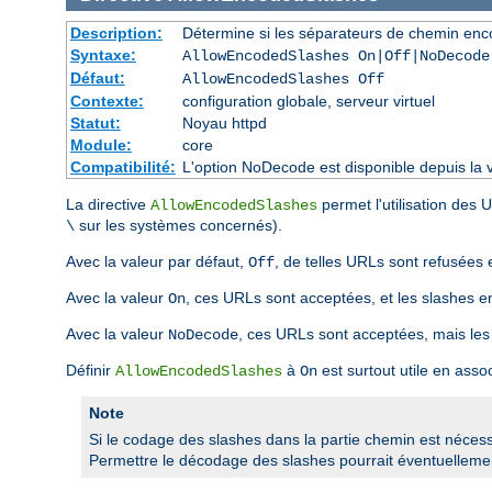
Description:
Détermine si les séparateurs de chemin enco
Syntaxe:
AllowEncodedSlashes On|Off|NoDecode
Défaut:
AllowEncodedSlashes Off
Contexte:
configuration globale, serveur virtuel
Statut:
Noyau httpd
Module:
core
Compatibilité:
L'option NoDecode est disponible depuis la v
La directive
permet l'utilisation des
AllowEncodedSlashes
sur les systèmes concernés).
\
Avec la valeur par défaut,
, de telles URLs sont refusées 
Off
Avec la valeur
, ces URLs sont acceptées, et les slashes 
On
Avec la valeur
, ces URLs sont acceptées, mais les
NoDecode
Définir
à
est surtout utile en asso
AllowEncodedSlashes
On
Note
Si le codage des slashes dans la partie chemin est nécessai
Permettre le décodage des slashes pourrait éventuellement