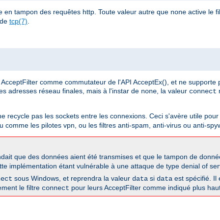
e en tampon des requêtes http. Toute valeur autre que
active le fi
none
 de
tcp(7)
.
AcceptFilter comme commutateur de l'API AcceptEx(), et ne supporte 
 les adresses réseau finales, mais à l'instar de
, la valeur
n
none
connect
 ne recycle pas les sockets entre les connexions. Ceci s'avère utile pour 
 comme les pilotes vpn, ou les filtres anti-spam, anti-virus ou anti-spy
dait que des données aient été transmises et que le tampon de données
tte implémentation étant vulnérable à une attaque de type denial of serv
sous Windows, et reprendra la valeur
si
est spécifié. Il
nect
data
data
ement le filtre
pour leurs AcceptFilter comme indiqué plus haut
connect