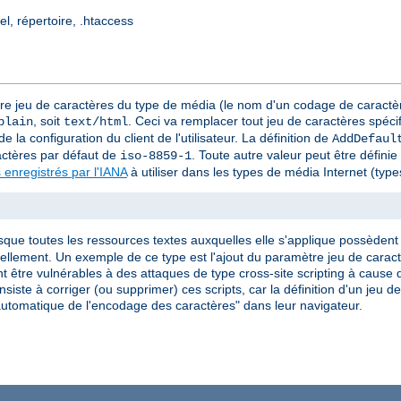
el, répertoire, .htaccess
tre jeu de caractères du type de média (le nom d'un codage de caractèr
, soit
. Ceci va remplacer tout jeu de caractères spéci
plain
text/html
e la configuration du client de l'utilisateur. La définition de
AddDefaul
actères par défaut de
. Toute autre valeur peut être défini
iso-8859-1
 enregistrés par l'IANA
à utiliser dans les types de média Internet (ty
rsque toutes les ressources textes auxquelles elle s'applique possèdent l
iduellement. Un exemple de ce type est l'ajout du paramètre jeu de car
 être vulnérables à des attaques de type cross-site scripting à cause d
siste à corriger (ou supprimer) ces scripts, car la définition d'un jeu 
on automatique de l'encodage des caractères" dans leur navigateur.