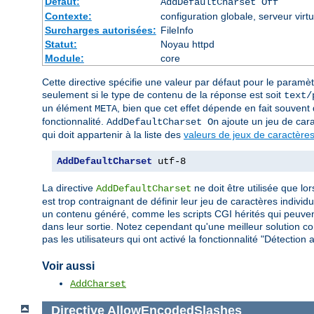
Défaut:
AddDefaultCharset Off
Contexte:
configuration globale, serveur virtu
Surcharges autorisées:
FileInfo
Statut:
Noyau httpd
Module:
core
Cette directive spécifie une valeur par défaut pour le paramè
seulement si le type de contenu de la réponse est soit
text/
un élément
, bien que cet effet dépende en fait souvent d
META
fonctionnalité.
ajoute un jeu de car
AddDefaultCharset On
qui doit appartenir à la liste des
valeurs de jeux de caractères
AddDefaultCharset
 utf-8
La directive
ne doit être utilisée que lo
AddDefaultCharset
est trop contraignant de définir leur jeu de caractères indiv
un contenu généré, comme les scripts CGI hérités qui peuvent
dans leur sortie. Notez cependant qu'une meilleur solution con
pas les utilisateurs qui ont activé la fonctionnalité "Détecti
Voir aussi
AddCharset
Directive
AllowEncodedSlashes