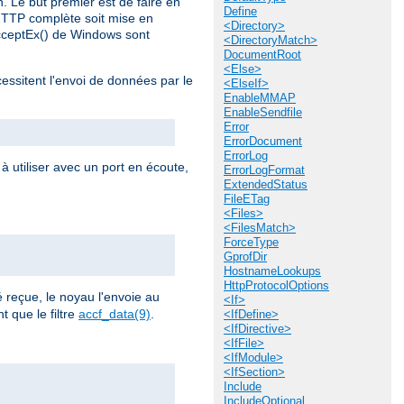
n. Le but premier est de faire en
Define
HTTP complète soit mise en
<Directory>
AcceptEx() de Windows sont
<DirectoryMatch>
DocumentRoot
<Else>
cessitent l'envoi de données par le
<ElseIf>
EnableMMAP
EnableSendfile
Error
ErrorDocument
ErrorLog
à utiliser avec un port en écoute,
ErrorLogFormat
ExtendedStatus
FileETag
<Files>
<FilesMatch>
ForceType
GprofDir
HostnameLookups
HttpProtocolOptions
reçue, le noyau l'envoie au
<If>
 que le filtre
accf_data(9)
.
<IfDefine>
<IfDirective>
<IfFile>
<IfModule>
<IfSection>
Include
IncludeOptional