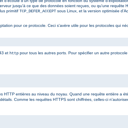
et d'écoute d'un type de protocole en fonction du système d'exploitatio
serveur jusqu'à ce que des données soient reçues, ou qu'une requête 
 plus primitif
sous Linux, et la version optimisée d'
TCP_DEFER_ACCEPT
eptation pour ce protocole. Ceci s'avère utile pour les protocoles qui né
443 et
pour tous les autres ports. Pour spécifier un autre protocole 
http
 HTTP entières au niveau du noyau. Quand une requête entière a été 
détails. Comme les requêtes HTTPS sont chiffrées, celles-ci n'autorisent