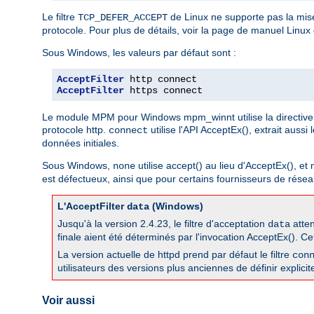
Le filtre
de Linux ne supporte pas la mis
TCP_DEFER_ACCEPT
protocole. Pour plus de détails, voir la page de manuel Linux
Sous Windows, les valeurs par défaut sont :
AcceptFilter
AcceptFilter
 https connect
Le module MPM pour Windows mpm_winnt utilise la directive 
protocole http.
utilise l'API AcceptEx(), extrait aussi
connect
données initiales.
Sous Windows,
utilise accept() au lieu d'AcceptEx(), et
none
est défectueux, ainsi que pour certains fournisseurs de réseau
L'AcceptFilter
(Windows)
data
Jusqu'à la version 2.4.23, le filtre d'acceptation
atten
data
finale aient été déterminés par l'invocation AcceptEx(). Ce
La version actuelle de httpd prend par défaut le filtre
con
utilisateurs des versions plus anciennes de définir explicit
Voir aussi