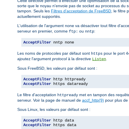
Cette directive permet d'effectuer une optimisation de la sock
sorte que le noyau n'envoie pas de socket au processus du 
tampon. Seuls les
Filtres d'acceptation de FreeBSD
, le filtre
actuellement supportés.
L'utilisation de l'argument
va désactiver tout filtre d'acc
none
serveur en premier, comme
ou
:
ftp:
nntp
AcceptFilter
 nntp none
Les noms de protocoles par défaut sont
pour le port 
https
ajoutez l'argument
protocol
à la directive
.
Listen
Sous FreeBSD, les valeurs par défaut sont :
AcceptFilter
AcceptFilter
 https dataready
Le filtre d'acceptation
met en tampon des requêtes
httpready
serveur. Voir la page de manuel de
accf_http(9)
pour plus de 
Sous Linux, les valeurs par défaut sont :
AcceptFilter
AcceptFilter
 https data