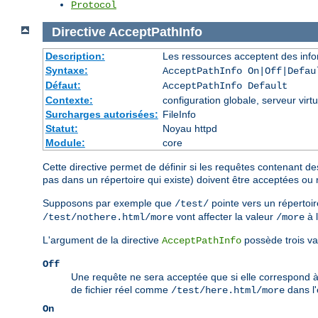
Protocol
Directive
AcceptPathInfo
Description:
Les ressources acceptent des info
Syntaxe:
AcceptPathInfo On|Off|Defau
Défaut:
AcceptPathInfo Default
Contexte:
configuration globale, serveur virtu
Surcharges autorisées:
FileInfo
Statut:
Noyau httpd
Module:
core
Cette directive permet de définir si les requêtes contenant de
pas dans un répertoire qui existe) doivent être acceptées ou 
Supposons par exemple que
pointe vers un répertoir
/test/
vont affecter la valeur
à 
/test/nothere.html/more
/more
L'argument de la directive
possède trois va
AcceptPathInfo
Off
Une requête ne sera acceptée que si elle correspond 
de fichier réel comme
dans l
/test/here.html/more
On