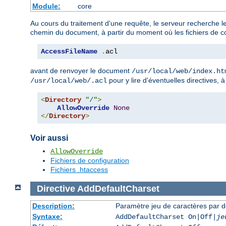
Module:
core
Au cours du traitement d'une requête, le serveur recherche le
chemin du document, à partir du moment où les fichiers de co
AccessFileName
.
acl
avant de renvoyer le document
/usr/local/web/index.ht
pour y lire d'éventuelles directives, 
/usr/local/web/.acl
<
Directory
"/"
>
AllowOverride
None
</
Directory
>
Voir aussi
AllowOverride
Fichiers de configuration
Fichiers .htaccess
Directive
AddDefaultCharset
Description:
Paramètre jeu de caractères par d
Syntaxe:
AddDefaultCharset On|Off|
je