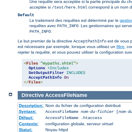
Une requête sera acceptée si la partie principale du c
acceptée si
correspond à un nom de 
/test/here.html
Default
Le traitement des requêtes est déterminé par le
gestio
requêtes avec
. Les gestionnaires qui serv
PATH_INFO
.
PATH_INFO
Le but premier de la directive
est de vous p
AcceptPathInfo
est nécessaire par exemple, lorsque vous utilisez un
filtre
, c
rejeter la requête, et vous pouvez utiliser la configuration suiva
<
Files
"mypaths.shtml"
>
Options
+Includes
SetOutputFilter
INCLUDES
AcceptPathInfo
On
</
Files
>
Directive
AccessFileName
Description:
Nom du fichier de configuration distribué
Syntaxe:
AccessFileName
nom-du-fichier
[
nom-d
Défaut:
AccessFileName .htaccess
Contexte:
configuration globale, serveur virtuel
Statut:
Noyau httpd