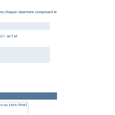
 dans chaque répertoire composant le
et
al/.acl
ou
in
text/html