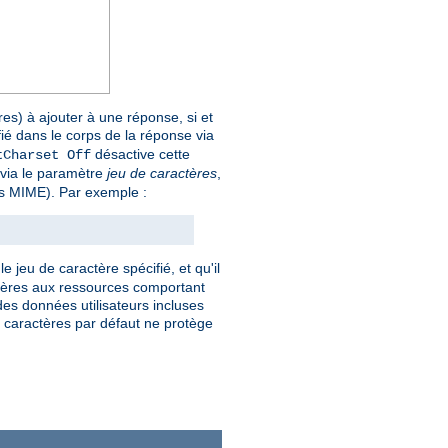
es) à ajouter à une réponse, si et
fié dans le corps de la réponse via
désactive cette
tCharset Off
e via le paramètre
jeu de caractères
,
pes MIME). Par exemple :
e jeu de caractère spécifié, et qu'il
actères aux ressources comportant
es données utilisateurs incluses
de caractères par défaut ne protège