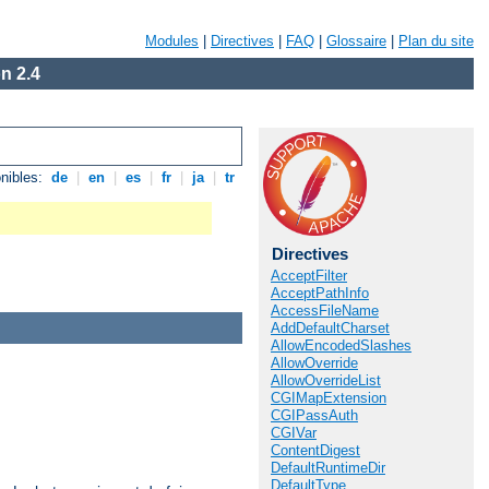
Modules
|
Directives
|
FAQ
|
Glossaire
|
Plan du site
n 2.4
nibles:
de
|
en
|
es
|
fr
|
ja
|
tr
Directives
AcceptFilter
AcceptPathInfo
AccessFileName
AddDefaultCharset
AllowEncodedSlashes
AllowOverride
AllowOverrideList
CGIMapExtension
CGIPassAuth
CGIVar
ContentDigest
DefaultRuntimeDir
DefaultType