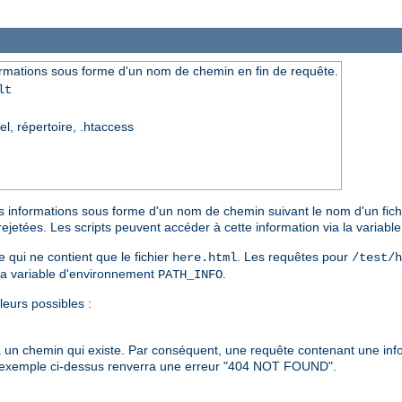
rmations sous forme d'un nom de chemin en fin de requête.
lt
el, répertoire, .htaccess
s informations sous forme d'un nom de chemin suivant le nom d'un fichie
rejetées. Les scripts peuvent accéder à cette information via la variab
e qui ne contient que le fichier
. Les requêtes pour
here.html
/test/h
la variable d'environnement
.
PATH_INFO
leurs possibles :
à un chemin qui existe. Par conséquent, une requête contenant une in
'exemple ci-dessus renverra une erreur "404 NOT FOUND".