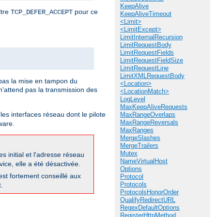
KeepAlive
ltre
pour ce
TCP_DEFER_ACCEPT
KeepAliveTimeout
<Limit>
<LimitExcept>
LimitInternalRecursion
LimitRequestBody
LimitRequestFields
LimitRequestFieldSize
LimitRequestLine
LimitXMLRequestBody
pas la mise en tampon du
<Location>
'attend pas la transmission des
<LocationMatch>
LogLevel
MaxKeepAliveRequests
les interfaces réseau dont le pilote
MaxRangeOverlaps
MaxRangeReversals
ware.
MaxRanges
MergeSlashes
MergeTrailers
Mutex
 initial et l'adresse réseau
NameVirtualHost
ice, elle a été désactivée.
Options
 est fortement conseillé aux
Protocol
Protocols
.
ProtocolsHonorOrder
QualifyRedirectURL
RegexDefaultOptions
RegisterHttpMethod