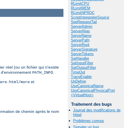
RLimitCPU
RLimitMEM
RLimitNPROC
ScriptInterpreterSource
SeeRequestTail
ServerAdmin
ServerAlias
ServerName
ServerPath
ServerRoot
ServerSignature
ServerTokens
SetHandler
SetInputFilter
r réel (ou un fichier qui n'existe
SetOutputFilter
TimeOut
le d'environnement
.
PATH_INFO
TraceEnable
UnDefine
et
ere.html/more
UseCanonicalName
UseCanonicalPhysicalPort
<VirtualHost>
Traitement des bugs
Journal des modifications de
formation de chemin après le nom
httpd
Problèmes connus
Signaler un bug