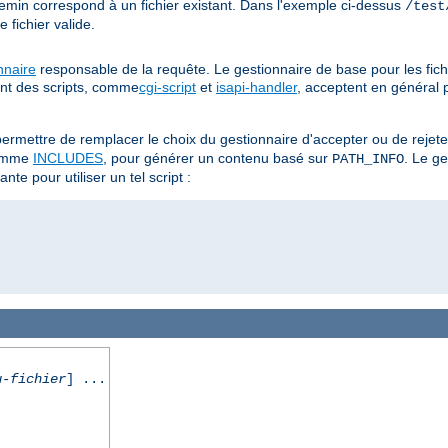
hemin correspond à un fichier existant. Dans l'exemple ci-dessus
/test
fichier valide.
nnaire
responsable de la requête. Le gestionnaire de base pour les fich
ent des scripts, comme
cgi-script
et
isapi-handler
, acceptent en général 
ermettre de remplacer le choix du gestionnaire d'accepter ou de rejet
omme
INCLUDES
, pour générer un contenu basé sur
. Le g
PATH_INFO
nte pour utiliser un tel script :
u-fichier
] ...