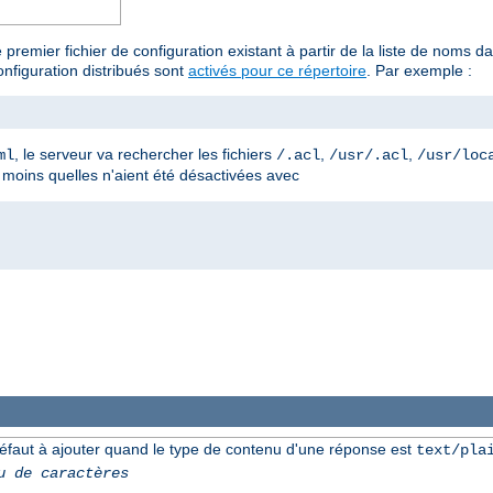
 premier fichier de configuration existant à partir de la liste de noms
nfiguration distribués sont
activés pour ce répertoire
. Par exemple :
, le serveur va rechercher les fichiers
,
,
ml
/.acl
/usr/.acl
/usr/loc
à moins quelles n'aient été désactivées avec
éfaut à ajouter quand le type de contenu d'une réponse est
text/pla
u de caractères