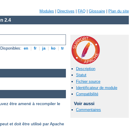
Modules
|
Directives
|
FAQ
|
Glossaire
|
Plan du site
n 2.4
Disponibles:
en
|
fr
|
ja
|
ko
|
tr
Description
Statut
Fichier source
Identificateur de module
Compatibilité
Voir aussi
uvez être amené à recompiler le
Commentaires
eut et doit être utilisé par Apache