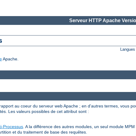
Serveur HTTP Apache Versio
s
Langues 
e
Apache.
apport au coeur du serveur web Apache ; en d'autres termes, vous po
s. Les valeurs possibles de cet attribut sont :
i-Processus
. A la différence des autres modules, un seul module MPM p
rtition et du traitement de base des requêtes.