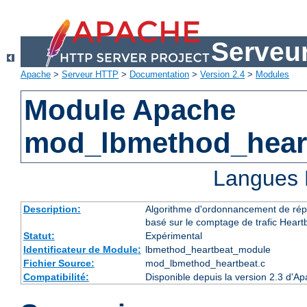
Serveu
Apache
>
Serveur HTTP
>
Documentation
>
Version 2.4
>
Modules
Module Apache
mod_lbmethod_hear
Langues 
Description:
Algorithme d'ordonnancement de répa
basé sur le comptage de trafic Heart
Statut:
Expérimental
Identificateur de Module:
lbmethod_heartbeat_module
Fichier Source:
mod_lbmethod_heartbeat.c
Compatibilité:
Disponible depuis la version 2.3 d'A