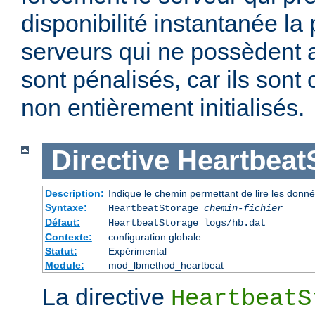
disponibilité instantanée la
serveurs qui ne possèdent a
sont pénalisés, car ils son
non entièrement initialisés.
Directive
Heartbeat
Description:
Indique le chemin permettant de lire les donn
Syntaxe:
HeartbeatStorage
chemin-fichier
Défaut:
HeartbeatStorage logs/hb.dat
Contexte:
configuration globale
Statut:
Expérimental
Module:
mod_lbmethod_heartbeat
La directive
HeartbeatS