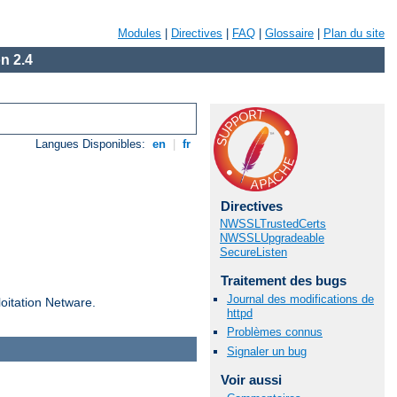
Modules
|
Directives
|
FAQ
|
Glossaire
|
Plan du site
n 2.4
Langues Disponibles:
en
|
fr
Directives
NWSSLTrustedCerts
NWSSLUpgradeable
SecureListen
Traitement des bugs
Journal des modifications de
loitation Netware.
httpd
Problèmes connus
Signaler un bug
Voir aussi