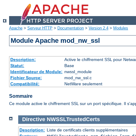
Apache
>
Serveur HTTP
>
Documentation
>
Version 2.4
>
Modules
Module Apache mod_nw_ssl
Description:
Active le chiffrement SSL pour Netwa
Statut:
Base
Identificateur de Module:
nwssl_module
Fichier Source:
mod_nw_ssl.c
Compatibilité:
NetWare seulement
Sommaire
Ce module active le chiffrement SSL sur un port spécifique. Il s'a
Directive
NWSSLTrustedCerts
Description:
Liste de certificats clients supplémentaires
Syntaxe: