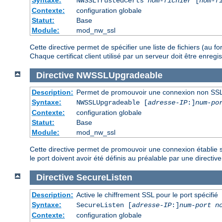
NWSSLTrustedCerts
nom-fichier
[
nom-f
Contexte:
configuration globale
Statut:
Base
Module:
mod_nw_ssl
Cette directive permet de spécifier une liste de fichiers (au 
Chaque certificat client utilisé par un serveur doit être enre
Directive
NWSSLUpgradeable
Description:
Permet de promouvoir une connexion non SSL
Syntaxe:
NWSSLUpgradeable [
adresse-IP
:]
num-po
Contexte:
configuration globale
Statut:
Base
Module:
mod_nw_ssl
Cette directive permet de promouvoir une connexion établie su
le port doivent avoir été définis au préalable par une directiv
Directive
SecureListen
Description:
Active le chiffrement SSL pour le port spécifié
Syntaxe:
SecureListen [
adresse-IP
:]
num-port
n
Contexte:
configuration globale