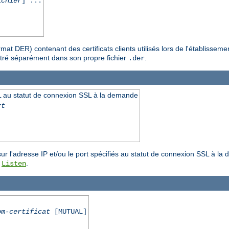
ichier
] ...
format DER) contenant des certificats clients utilisés lors de l'établis
gistré séparément dans son propre fichier
.
.der
 au statut de connexion SSL à la demande
rt
r l'adresse IP et/ou le port spécifiés au statut de connexion SSL à la 
e
.
Listen
om-certificat
[MUTUAL]