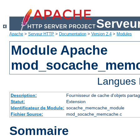
Serveu
Apache
>
Serveur HTTP
>
Documentation
>
Version 2.4
>
Modules
Module Apache
mod_socache_mem
Langues 
Description:
Fournisseur de cache d'objets part
Statut:
Extension
Identificateur de Module:
socache_memcache_module
Fichier Source:
mod_socache_memcache.c
Sommaire