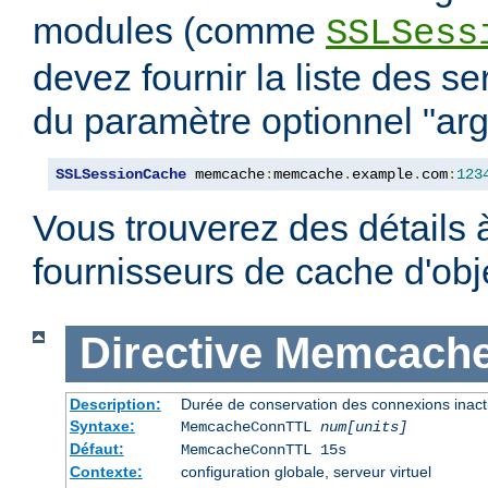
modules (comme
SSLSess
devez fournir la liste des s
du paramètre optionnel "arg
SSLSessionCache
 memcache
:
memcache
.
example
.
com
:
123
Vous trouverez des détails 
fournisseurs de cache d'ob
Directive
Memcach
Description:
Durée de conservation des connexions inact
Syntaxe:
MemcacheConnTTL
num[units]
Défaut:
MemcacheConnTTL 15s
Contexte:
configuration globale, serveur virtuel