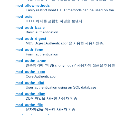
mod_allowmethods
Easily restrict what HTTP methods can be used on the
mod_asis
HTTP 헤더를 포함한 파일을 보낸다
mod_auth_basic
Basic authentication
mod_auth_digest
MD5 Digest Authentication을 사용한 사용자인증.
mod_auth_form
Form authentication
mod_authn_anon
인증영역에 "익명(anonymous)" 사용자의 접근을 허용
mod_authn_core
Core Authentication
mod_authn_dbd
User authentication using an SQL database
mod_authn_dbm
DBM 파일을 사용한 사용자 인증
mod_authn_file
문자파일을 이용한 사용자 인증