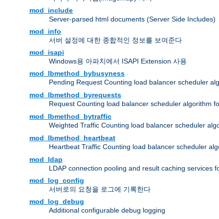
mod_include
Server-parsed html documents (Server Side Includes)
mod_info
서버 설정에 대한 종합적인 정보를 보여준다
mod_isapi
Windows용 아파치에서 ISAPI Extension 사용
mod_lbmethod_bybusyness
Pending Request Counting load balancer scheduler alg
mod_lbmethod_byrequests
Request Counting load balancer scheduler algorithm f
mod_lbmethod_bytraffic
Weighted Traffic Counting load balancer scheduler alg
mod_lbmethod_heartbeat
Heartbeat Traffic Counting load balancer scheduler alg
mod_ldap
LDAP connection pooling and result caching services 
mod_log_config
서버로의 요청을 로그에 기록한다
mod_log_debug
Additional configurable debug logging