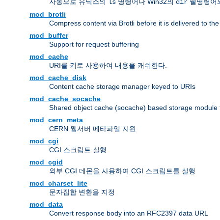
자동으로 유닉스의
명령어나 Win32의
쉘명령어와
ls
dir
mod_brotli
Compress content via Brotli before it is delivered to the 
mod_buffer
Support for request buffering
mod_cache
URI를 키로 사용하여 내용을 캐쉬한다.
mod_cache_disk
Content cache storage manager keyed to URIs
mod_cache_socache
Shared object cache (socache) based storage module fo
mod_cern_meta
CERN 웹서버 메타파일 지원
mod_cgi
CGI 스크립트 실행
mod_cgid
외부 CGI 데몬을 사용하여 CGI 스크립트를 실행
mod_charset_lite
문자집합 변환을 지정
mod_data
Convert response body into an RFC2397 data URL