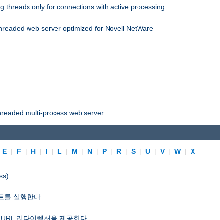
 threads only for connections with active processing
threaded web server optimized for Novell NetWare
threaded multi-process web server
|
E
|
F
|
H
|
I
|
L
|
M
|
N
|
P
|
R
|
S
|
U
|
V
|
W
|
X
ss)
트를 실행한다.
 URL 리다이렉션을 제공한다