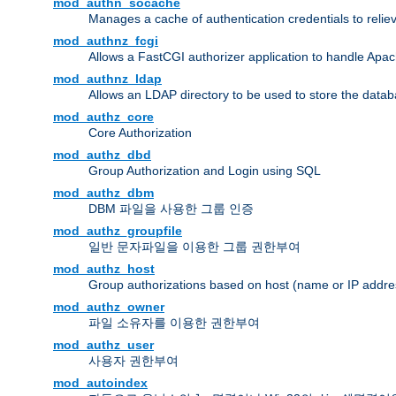
mod_authn_socache
Manages a cache of authentication credentials to reli
mod_authnz_fcgi
Allows a FastCGI authorizer application to handle Apac
mod_authnz_ldap
Allows an LDAP directory to be used to store the datab
mod_authz_core
Core Authorization
mod_authz_dbd
Group Authorization and Login using SQL
mod_authz_dbm
DBM 파일을 사용한 그룹 인증
mod_authz_groupfile
일반 문자파일을 이용한 그룹 권한부여
mod_authz_host
Group authorizations based on host (name or IP addre
mod_authz_owner
파일 소유자를 이용한 권한부여
mod_authz_user
사용자 권한부여
mod_autoindex