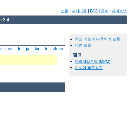
모듈
|
지시어들
|
FAQ
|
용어
|
사이트맵
 2.4
핵심 기능과 다중처리 모듈
다른 모듈
en
|
es
|
fr
|
ja
|
ko
|
tr
|
zh-cn
참고
다중처리모듈 (MPM)
지시어 빠른참고