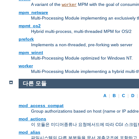
A variant of the
MPM with the goal of consuming
worker
mpm_netware
Multi-Processing Module implementing an exclusively 
mpmt_os2
Hybrid multi-process, multi-threaded MPM for OS/2
prefork
Implements a non-threaded, pre-forking web server
mpm_winnt
Multi-Processing Module optimized for Windows NT.
worker
Multi-Processing Module implementing a hybrid multi-
다른 모듈
A
|
B
|
C
|
D
mod_access_compat
Group authorizations based on host (name or IP addre
mod_actions
이 모듈은 미디어종류나 요청메서드에 따라 CGI 스크립
mod_alias
파일시스템의 다른 부분들을 문서 계층구조에 포함하고,