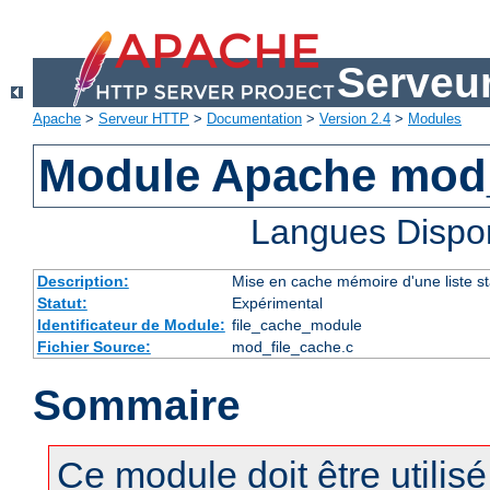
Serveu
Apache
>
Serveur HTTP
>
Documentation
>
Version 2.4
>
Modules
Module Apache mod_
Langues Dispo
Description:
Mise en cache mémoire d'une liste sta
Statut:
Expérimental
Identificateur de Module:
file_cache_module
Fichier Source:
mod_file_cache.c
Sommaire
Ce module doit être utilis