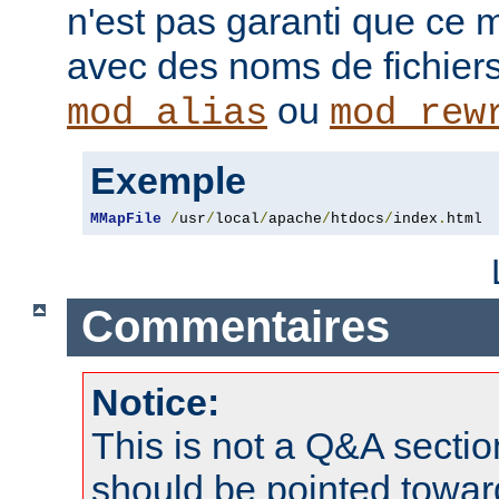
n'est pas garanti que ce 
avec des noms de fichiers
ou
mod_alias
mod_rew
Exemple
MMapFile
/
usr
/
local
/
apache
/
htdocs
/
index
.
html
Commentaires
Notice:
This is not a Q&A sect
should be pointed towar