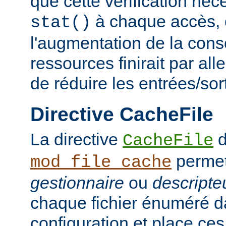
que cette vérification néc
à chaque accès, e
stat()
l'augmentation de la con
ressources finirait par aller
de réduire les entrées/sor
Directive CacheFile
La directive
d
CacheFile
permet
mod_file_cache
gestionnaire
ou
descripteu
chaque fichier énuméré da
configuration et place ce