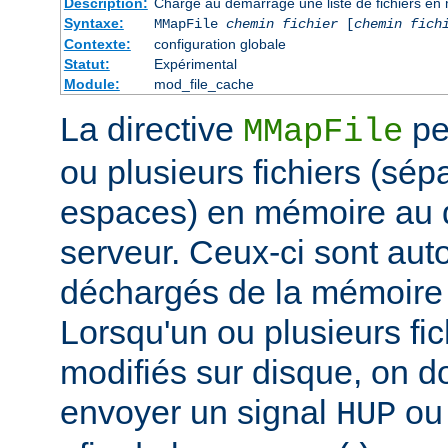
Description:
Charge au démarrage une liste de fichiers en
Syntaxe:
MMapFile
chemin fichier
[
chemin fich
Contexte:
configuration globale
Statut:
Expérimental
Module:
mod_file_cache
La directive
pe
MMapFile
ou plusieurs fichiers (sép
espaces) en mémoire au
serveur. Ceux-ci sont au
déchargés de la mémoire à
Lorsqu'un ou plusieurs fic
modifiés sur disque, on 
envoyer un signal
o
HUP