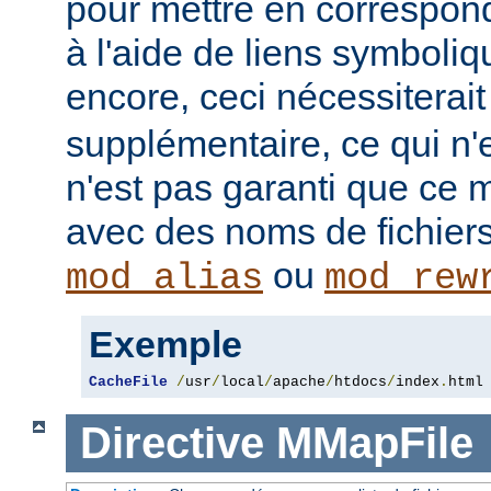
pour mettre en correspo
à l'aide de liens symboli
encore, ceci nécessiterai
supplémentaire, ce qui n'e
n'est pas garanti que ce 
avec des noms de fichiers
ou
mod_alias
mod_rew
Exemple
CacheFile
/
usr
/
local
/
apache
/
htdocs
/
index
.
html
Directive
MMapFile