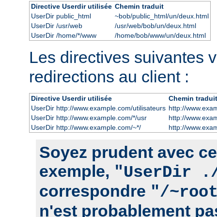
Directive Userdir utilisée
Chemin traduit
UserDir public_html
~bob/public_html/un/deux.html
UserDir /usr/web
/usr/web/bob/un/deux.html
UserDir /home/*/www
/home/bob/www/un/deux.html
Les directives suivantes 
redirections au client :
Directive Userdir utilisée
Chemin tradui
UserDir http://www.example.com/utilisateurs
http://www.exam
UserDir http://www.example.com/*/usr
http://www.exa
UserDir http://www.example.com/~*/
http://www.exa
Soyez prudent avec cett
exemple,
"UserDir .
correspondre
"/~roo
n'est probablement pas