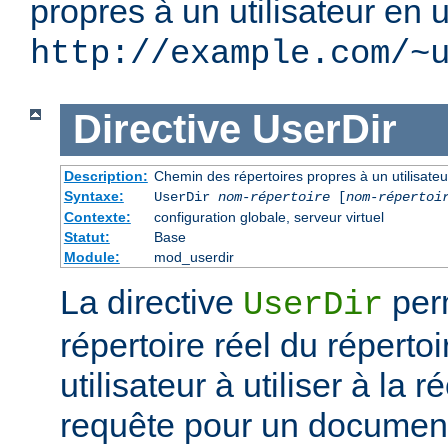
propres à un utilisateur en u
http://example.com/~
Directive
UserDir
Description:
Chemin des répertoires propres à un utilisateu
Syntaxe:
UserDir
nom-répertoire
[
nom-répertoi
Contexte:
configuration globale, serveur virtuel
Statut:
Base
Module:
mod_userdir
La directive
perm
UserDir
répertoire réel du réperto
utilisateur à utiliser à la 
requête pour un document 