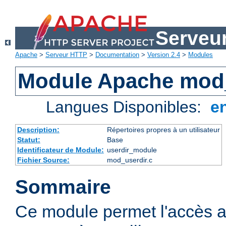
Serveu
Apache
>
Serveur HTTP
>
Documentation
>
Version 2.4
>
Modules
Module Apache mod
Langues Disponibles:
e
Description:
Répertoires propres à un utilisateur
Statut:
Base
Identificateur de Module:
userdir_module
Fichier Source:
mod_userdir.c
Sommaire
Ce module permet l'accès a